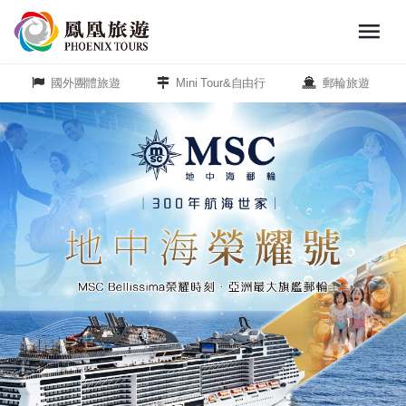
menu
旅
遊
國外團體旅遊
Mini Tour&自由行
郵輪旅遊
頻
道
close
歐
洲
美
洲