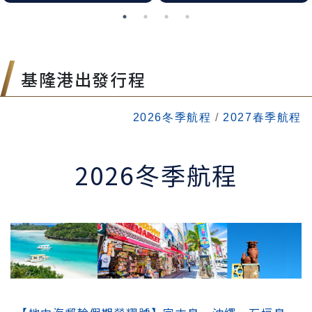
非
洲
基隆港出發行程
東
南
2026冬季航程
/
2027春季航程
亞
2026冬季航程
日
本
韓
國