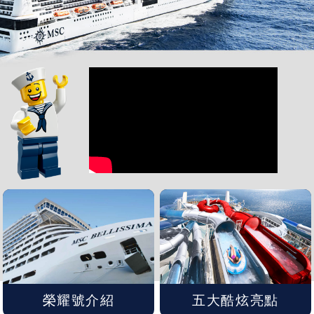
郵
輪
紐.
澳
中.
西
亞
南
亞
榮耀號介紹
五大酷炫亮點