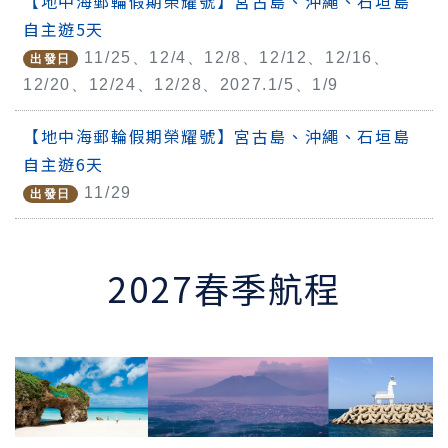
【地中海郵輪假期榮耀號】宮古島、沖繩、石垣島
大
自主遊5天
陸
11/25、12/4、12/8、12/12、12/16、
出發日
12/20、12/24、12/28、2027.1/5、1/9
太
【地中海郵輪假期榮耀號】宮古島、沖繩、石垣島
平
自主遊6天
洋
11/29
出發日
島
嶼
2027春季航程
台
灣
高
鐵