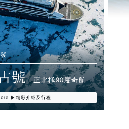
出發
古號
正北極90度奇航
play_arrow
ore
精彩介紹及行程