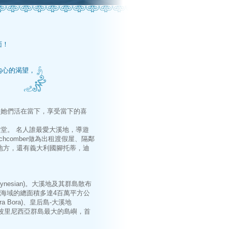
面！
！
內心的渴望，
，她們活在當下，享受當下的喜
堂。 名人誰最愛大溪地，導遊
comber做為出租渡假屋、隔鄰
蜜月的地方，還有義大利國腳托蒂，迪
ynesian)。大溪地及其群島散布
整個海域的總面積多達4百萬平方公
Bora)、皇后島-大溪地
為法屬波里尼西亞群島最大的島嶼，首