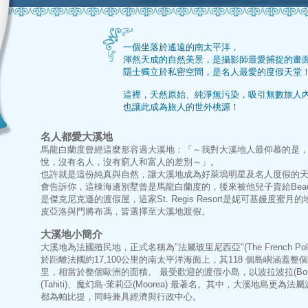
一個坐落於遙遠的南太平洋，
渾然天成的自然美景，是攝影師最愛捕捉的畫
隱士獨立於私密空間，是名人最愛的度假天堂
這裡，天然原始、純淨無污染，吸引無數旅人
也讓此成為旅人的世外桃源！
名人都愛大溪地
馬龍白蘭度曾經這麼形容過大溪地：「～我對大溪地人最仰慕的是
悅，沒有名人，沒有窮人和富人的差別～」。
也許就是這份純真與自然，讓大溪地成為好萊塢明星及名人度假的天
會告訴你，這棟海邊別墅曾是馬龍白蘭度的，後來被他兒子賣給Beach
是傑克尼克遜的渡假屋，這家St. Regis Resort是妮可基嫚度
皮亞洛與門將布馮，皆選擇至大溪地渡假。
大溪地小簡介
大溪地為法國殖民地，正式名稱為"法屬玻里尼西亞"(The French Pol
於距離法國約17,100公里的南太平洋海面上，其118 個島嶼涵蓋
里，相當於整個歐洲的面積。 最受歡迎的渡假小島，以波拉波拉(Bora 
(Tahiti)、魔幻島-茉莉亞(Moorea) 最著名。其中，大溪地島更
都為帕比提，同時兼具經濟與行政中心。